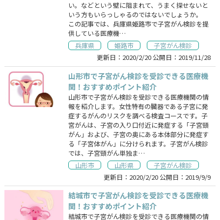
い。などという壁に阻まれて、うまく探せないと
いう方もいらっしゃるのではないでしょうか。
この記事では、兵庫県姫路市で子宮がん検診を提
供している医療機…
兵庫県
姫路市
子宮がん検診
更新日：
2020/2/20
公開日：
2019/11/28
山形市で子宮がん検診を受診できる医療機
関！おすすめポイント紹介
山形市で子宮がん検診を受診できる医療機関の情
報を紹介します。女性特有の臓器である子宮に発
症するがんのリスクを調べる検査コースです。子
宮がんは、子宮の入り口付近に発症する「子宮頸
がん」および、子宮の奥にある本体部分に発症す
る「子宮体がん」に分けられます。子宮がん検診
では、子宮頸がん単独ま…
山形市
山形県
子宮がん検診
更新日：
2020/2/20
公開日：
2019/9/9
結城市で子宮がん検診を受診できる医療機
関！おすすめポイント紹介
結城市で子宮がん検診を受診できる医療機関の情