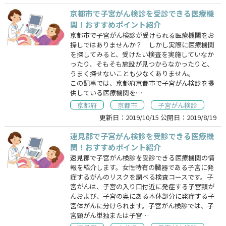
京都市で子宮がん検診を受診できる医療機
関！おすすめポイント紹介
京都市で子宮がん検診が受けられる医療機関をお
探しではありませんか？ しかし実際に医療機関
を探してみると、受けたい検査を実施していなか
ったり、そもそも施設が見つからなかったりと、
うまく探せないことも少なくありません。
この記事では、京都府京都市で子宮がん検診を提
供している医療機関を…
京都府
京都市
子宮がん検診
更新日：
2019/10/15
公開日：
2019/8/19
速見郡で子宮がん検診を受診できる医療機
関！おすすめポイント紹介
速見郡で子宮がん検診を受診できる医療機関の情
報を紹介します。女性特有の臓器である子宮に発
症するがんのリスクを調べる検査コースです。子
宮がんは、子宮の入り口付近に発症する子宮頸が
んおよび、子宮の奥にある本体部分に発症する子
宮体がんに分けられます。子宮がん検診では、子
宮頸がん単独または子宮…