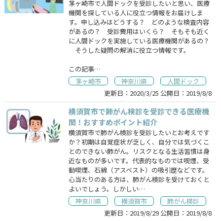
茅ヶ崎市で人間ドックを受診したいと思い、医療
機関を探している人に役立つ情報をお届けしま
す。申し込みはどうする？ どのような検査内容
があるの？ 受診費用はいくら？ そもそも近く
に人間ドックを実施している医療機関があるの？
そうした疑問の解消に役立つ情報です。
この記事…
茅ヶ崎市
神奈川県
人間ドック
更新日：
2020/3/25
公開日：
2019/8/8
横須賀市で肺がん検診を受診できる医療機
関！おすすめポイント紹介
横須賀市で肺がん検診を受診したいとお考えです
か？初期は自覚症状が乏しく、自分では気づくこ
とのできない肺がん。リスクとなる生活習慣は身
近なものが多いです。代表的なものでは喫煙、受
動喫煙、石綿（アスベスト）の吸引歴などです。
心当たりのある方は、肺がん検診を受けておくと
よいでしょう。しかしい…
神奈川県
横須賀市
肺がん検診
更新日：
2019/8/29
公開日：
2019/8/8