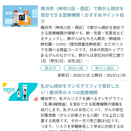
横浜市（神奈川区・西区）で肺がん検診を
受診できる医療機関！おすすめポイント紹
介
横浜市（神奈川区・西区）で肺がん検診を受診で
きる医療機関の情報です。肺・気管・気管支など
をチェックし、肺がんはもちろん肺炎・肺結核・
肺気腫・COPD（慢性閉塞性肺疾患）などのリス
クを調べる検査コースです。日本の死因トップで
あるがんのなかでも、肺がんは部位別の死亡数で
1位（男性1位、女性2位）…
横浜市
神奈川県
肺がん検診
更新日：
2020/3/25
公開日：
2019/11/28
乳がん検診をマンモグラフィで受診した
い！横浜市の４つの医療機関
横浜市で、乳がんリスクを調べるマンモグラフィ
（乳房X線検査）を受診できる医療機関の情報を
紹介します。乳がんは女性にとって、がんの部位
別罹患数（がんと診断される人数）では上位に位
置する疾患です。その一方で死亡数は5位です。
つまり、リスクを早期発見して早めに対処するほ