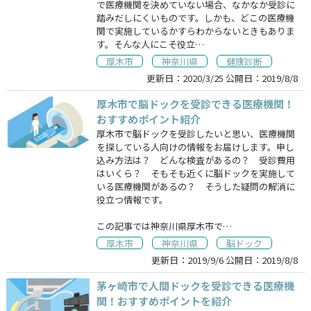
で医療機関を決めていない場合、なかなか受診に
踏みだしにくいものです。しかも、どこの医療機
関で実施しているかすらわからないときもありま
す。そんな人にこそ役立…
厚木市
神奈川県
健康診断
更新日：
2020/3/25
公開日：
2019/8/8
厚木市で脳ドックを受診できる医療機関！
おすすめポイント紹介
厚木市で脳ドックを受診したいと思い、医療機関
を探している人向けの情報をお届けします。申し
込み方法は？ どんな検査があるの？ 受診費用
はいくら？ そもそも近くに脳ドックを実施して
いる医療機関があるの？ そうした疑問の解消に
役立つ情報です。
この記事では神奈川県厚木市で…
厚木市
神奈川県
脳ドック
更新日：
2019/9/6
公開日：
2019/8/8
茅ヶ崎市で人間ドックを受診できる医療機
関！おすすめポイントを紹介