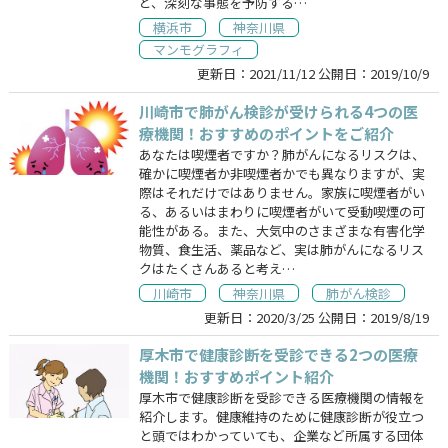
ど、深刻な事態を予防する…
横浜市
神奈川県
マンモグラフィ
更新日：
2021/11/12
公開日：
2019/10/9
川崎市で肺がん検診が受けられる4つの医
療機関！おすすめのポイントをご紹介
あなたは喫煙者ですか？肺がんになるリスクは、
確かに喫煙者か非喫煙者かでも異なりますが、実
際はそれだけではありません。家族に喫煙者がい
る、あるいはまわりに喫煙者がいて受動喫煙の可
能性がある。また、大気中のさまざまな有害化学
物質、食生活、薬品など、実は肺がんになるリス
クはたくさんあると考え…
川崎市
神奈川県
肺がん検診
更新日：
2020/3/25
公開日：
2019/8/19
厚木市で健康診断を受診できる2つの医療
機関！おすすめポイント紹介
厚木市で健康診断を受診できる医療機関の情報を
紹介します。健康維持のために健康診断が役立つ
と頭ではわかっていても、企業など所属する団体