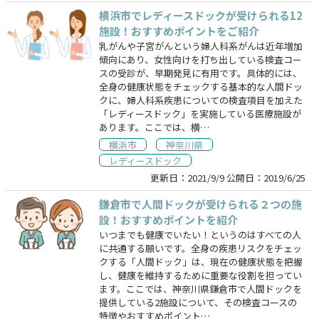
横浜市でレディースドックが受けられる12
施設！おすすめポイントをご紹介
乳がんや子宮がんという婦人科系がんは近年増加
傾向にあり、女性向けを打ち出している検査コー
スの受診が、早期発見に有用です。具体的には、
全身の健康状態をチェックする基本的な人間ドッ
クに、婦人科系疾患についての検査項目を加えた
「レディースドック」を実施している医療施設が
あります。ここでは、横…
横浜市
神奈川県
レディースドック
更新日：
2021/9/9
公開日：
2019/6/25
鎌倉市で人間ドックが受けられる２つの施
設！おすすめポイントを紹介
いつまでも健康でいたい！というのはすべての人
に共通する願いです。全身の疾患リスクをチェッ
クする「人間ドック」は、現在の健康状態を把握
し、健康を維持するために重要な役割を担ってい
ます。ここでは、神奈川県鎌倉市で人間ドックを
提供している2施設について、その検査コースの
特徴やおすすめポイント…