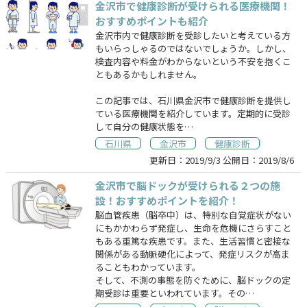
金沢市で健康診断が受けられる医療機関！
おすすめポイントも紹介
金沢市内で健康診断を受診したいと考えている方
もいらっしゃるのではないでしょうか。しかし、
検査内容や料金がわからないという不安を抱くこ
ともあるかもしれません。
この記事では、石川県金沢市で健康診断を提供し
ている医療機関を紹介しています。定期的に受診
して自分の健康状態を…
石川県
金沢市
健康診断
更新日：
2019/9/3
公開日：
2019/8/6
金沢市で脳ドックが受けられる２つの施
設！おすすめポイントを紹介！
脳血管疾患（脳卒中）は、特別な自覚症状がない
にもかかわらず発症し、生命を危機にさらすこと
もある重篤な疾患です。また、生活習慣と密接な
関係がある動脈硬化によって、発症リスクが高ま
ることもわかっています。
そして、不測の事態を防ぐために、脳ドックの定
期受診は重要といわれています。その…