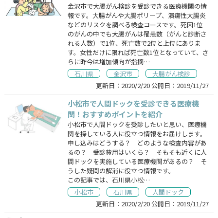
金沢市で大腸がん検診を受診できる医療機関の情
報です。大腸がんや大腸ポリープ、潰瘍性大腸炎
などのリスクを調べる検査コースです。死因1位
のがんの中でも大腸がんは罹患数（がんと診断さ
れる人数）で1位、死亡数で2位と上位にありま
す。女性だけに限れば死亡数1位となっていて、さ
らに昨今は増加傾向が指摘…
石川県
金沢市
大腸がん検診
更新日：
2020/2/20
公開日：
2019/11/27
小松市で人間ドックを受診できる医療機
関！おすすめポイントを紹介
小松市で人間ドックを受診したいと思い、医療機
関を探している人に役立つ情報をお届けします。
申し込みはどうする？ どのような検査内容があ
るの？ 受診費用はいくら？ そもそも近くに人
間ドックを実施している医療機関があるの？ そ
うした疑問の解消に役立つ情報です。
この記事では、石川県小松…
小松市
石川県
人間ドック
更新日：
2020/2/20
公開日：
2019/11/27