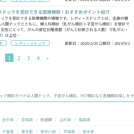
スドックを受診できる医療機関！おすすめポイント紹介
ドックを受診できる医療機関の情報です。レディースドックとは、全身の健
る人間ドックとともに、婦人科検診（乳がん検診＋子宮がん検診）を受診で
。女性にとって、がんの部位別罹患数（がんと診断される人数）で乳がん・
部）は上位…
市
レディースドック
更新日：
2020/2/20
公開日：
2019/9/2
1
2
3
4
»
ック検診ガイドは人間ドック、子宮がん検診、PET検診など各種検診探しを
岩手県
宮城県
秋田県
山形県
福島県
千葉県
東京都
神奈川県
茨城県
栃木県