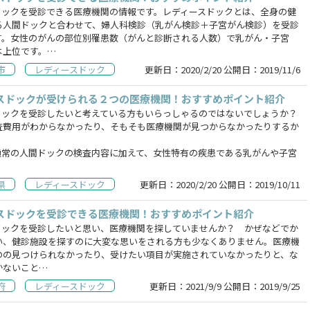
ドックを受診できる医療機関の情報です。レディースドックとは、全身の健
る人間ドックと合わせて、婦人科検診（乳がん検診＋子宮がん検診）を受診
す。女性のがんの部位別罹患数（がんと診断される人数）で乳がん・子宮
は上位です。…
市
レディースドック
更新日：
2020/2/20
公開日：
2019/11/6
スドックが受けられる２つの医療機関！おすすめポイント紹介
ドックを受診したいと考えている方もいらっしゃるのではないでしょうか？
査費用がわからなかったり、そもそも医療機関が見つからなかったりするか
通常の人間ドックの検査内容に加えて、女性特有の疾患である乳がんや子宮
県
レディースドック
更新日：
2020/2/20
公開日：
2019/10/11
スドックを受診できる医療機関！おすすめポイント紹介
ドックを受診したいと思い、医療機関を探していませんか？ かぜなどでか
い、健診施設を探すのに大変な思いをされる方も少なくありません。医療機
のの見つけられなかったり、受けたい項目が実施されていなかったりと、な
かないこと…
府
レディースドック
更新日：
2021/9/9
公開日：
2019/9/25