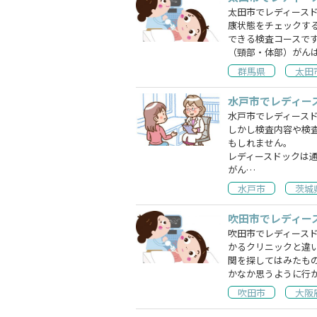
太田市でレディース
康状態をチェックす
できる検査コースで
（頸部・体部）がん
群馬県
太田
水戸市でレディー
水戸市でレディース
しかし検査内容や検
もしれません。
レディースドックは
がん…
水戸市
茨城
吹田市でレディー
吹田市でレディース
かるクリニックと違
関を探してはみたも
かなか思うように行
吹田市
大阪