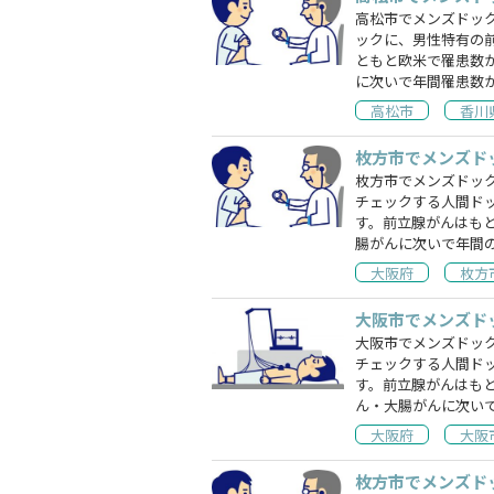
高松市でメンズドッ
ックに、男性特有の
ともと欧米で罹患数
に次いで年間罹患数
高松市
香川
枚方市でメンズド
枚方市でメンズドッ
チェックする人間ド
す。前立腺がんはも
腸がんに次いで年間
大阪府
枚方
大阪市でメンズド
大阪市でメンズドッ
チェックする人間ド
す。前立腺がんはも
ん・大腸がんに次い
大阪府
大阪
枚方市でメンズド