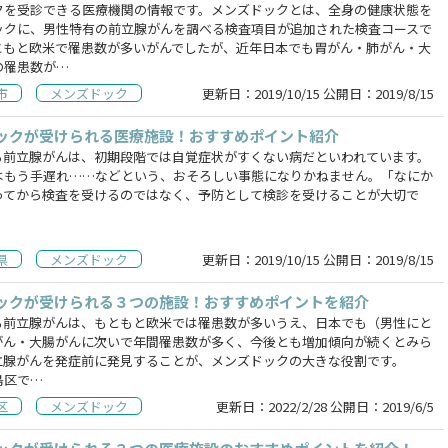
クを受診できる医療機関の情報です。メンズドックとは、全身の健康状態を
ックに、男性特有の前立腺がんを調べる検査項目が追加された検査コースで
ともと欧米で罹患数が多いがんでしたが、近年日本でも胃がん・肺がん・大
の罹患数が…
市
メンズドック
更新日：
2019/10/15
公開日：
2019/8/15
ックが受けられる医療施設！おすすめポイント紹介
る前立腺がんは、初期段階では自覚症状がすくない病だといわれています。
はもう手遅れ……などという、おそろしい事態になりかねません。「なにか
ってから検査を受けるのではなく、予防として検診を受けることが大切で
県
メンズドック
更新日：
2019/10/15
公開日：
2019/8/15
ックが受けられる３つの施設！おすすめポイントを紹介
る前立腺がんは、もともと欧米では罹患数が多いうえ、日本でも（男性にと
がん・大腸がんに次いで年間罹患数が多く、今後とも増加傾向が続くとみら
立腺がんを発症前に発見することが、メンズドックの大きな役割です。
島区で…
区
メンズドック
更新日：
2022/2/28
公開日：
2019/6/5