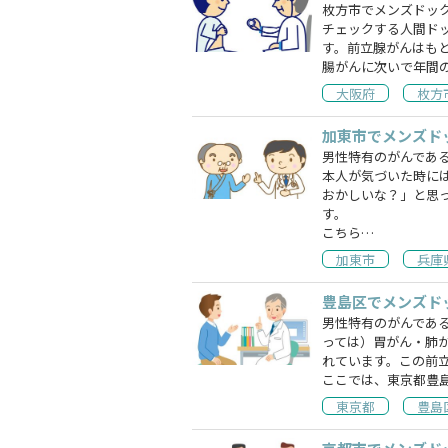
枚方市でメンズドッ
チェックする人間ド
す。前立腺がんはも
腸がんに次いで年間
大阪府
枚方
加東市でメンズド
男性特有のがんであ
本人が気づいた時に
おかしいな？」と思
す。
こちら…
加東市
兵庫
豊島区でメンズド
男性特有のがんであ
っては）胃がん・肺
れています。この前
ここでは、東京都豊
東京都
豊島