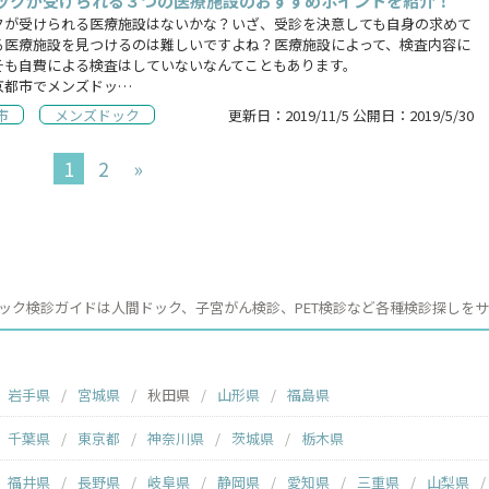
ックが受けられる３つの医療施設のおすすめポイントを紹介！
クが受けられる医療施設はないかな？いざ、受診を決意しても自身の求めて
る医療施設を見つけるのは難しいですよね？医療施設によって、検査内容に
そも自費による検査はしていないなんてこともあります。
京都市でメンズドッ…
市
メンズドック
更新日：
2019/11/5
公開日：
2019/5/30
1
2
»
ック検診ガイドは人間ドック、子宮がん検診、PET検診など各種検診探しを
岩手県
宮城県
秋田県
山形県
福島県
千葉県
東京都
神奈川県
茨城県
栃木県
福井県
長野県
岐阜県
静岡県
愛知県
三重県
山梨県