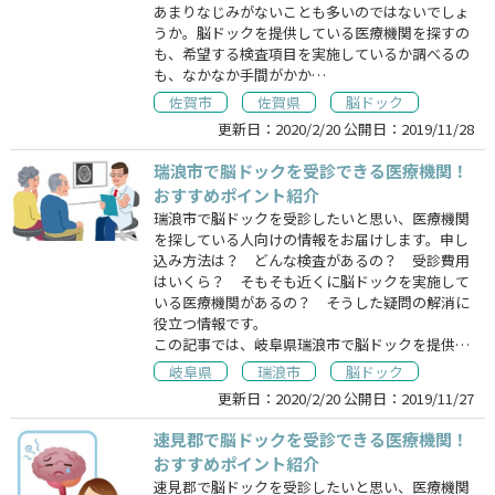
あまりなじみがないことも多いのではないでしょ
うか。脳ドックを提供している医療機関を探すの
も、希望する検査項目を実施しているか調べるの
も、なかなか手間がかか…
佐賀市
佐賀県
脳ドック
更新日：
2020/2/20
公開日：
2019/11/28
瑞浪市で脳ドックを受診できる医療機関！
おすすめポイント紹介
瑞浪市で脳ドックを受診したいと思い、医療機関
を探している人向けの情報をお届けします。申し
込み方法は？ どんな検査があるの？ 受診費用
はいくら？ そもそも近くに脳ドックを実施して
いる医療機関があるの？ そうした疑問の解消に
役立つ情報です。
この記事では、岐阜県瑞浪市で脳ドックを提供…
岐阜県
瑞浪市
脳ドック
更新日：
2020/2/20
公開日：
2019/11/27
速見郡で脳ドックを受診できる医療機関！
おすすめポイント紹介
速見郡で脳ドックを受診したいと思い、医療機関