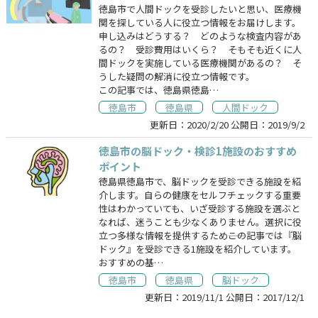
徳島市で人間ドックを受診したいと思い、医療機
関を探している人に役立つ情報をお届けします。
申し込みはどうする？ どのような検査内容があ
るの？ 受診費用はいくら？ そもそも近くに人
間ドックを実施している医療機関があるの？ そ
うした疑問の解消に役立つ情報です。
この記事では、徳島県徳島…
徳島市
徳島県
人間ドック
更新日：
2020/2/20
公開日：
2019/9/2
徳島市の脳ドック・検診1施設のおすすめ
ポイント
徳島県徳島市で、脳ドックを受診できる施設を紹
介します。自らの健康をセルフチェックする重要
性はわかっていても、いざ受診する施設を選ぶと
なれば、迷うことも少なくありません。選択に役
立つ多様な情報を提供するため――この記事では『脳
ドック』を受診できる1施設を紹介しています。
おすすめの基…
徳島市
徳島県
脳ドック
更新日：
2019/11/1
公開日：
2017/12/1