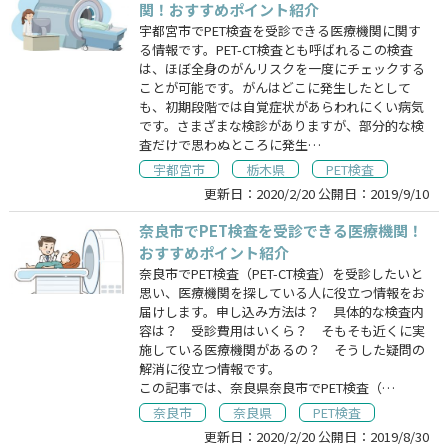
関！おすすめポイント紹介
宇都宮市でPET検査を受診できる医療機関に関す
る情報です。PET-CT検査とも呼ばれるこの検査
は、ほぼ全身のがんリスクを一度にチェックする
ことが可能です。がんはどこに発生したとして
も、初期段階では自覚症状があらわれにくい病気
です。さまざまな検診がありますが、部分的な検
査だけで思わぬところに発生…
宇都宮市
栃木県
PET検査
更新日：
2020/2/20
公開日：
2019/9/10
奈良市でPET検査を受診できる医療機関！
おすすめポイント紹介
奈良市でPET検査（PET-CT検査）を受診したいと
思い、医療機関を探している人に役立つ情報をお
届けします。申し込み方法は？ 具体的な検査内
容は？ 受診費用はいくら？ そもそも近くに実
施している医療機関があるの？ そうした疑問の
解消に役立つ情報です。
この記事では、奈良県奈良市でPET検査（…
奈良市
奈良県
PET検査
更新日：
2020/2/20
公開日：
2019/8/30