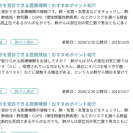
診を受診できる医療機関！おすすめポイント紹介
を受診できる医療機関の情報です。肺・気管・気管支などをチェックし、肺
・肺結核・肺気腫・COPD（慢性閉塞性肺疾患）などのリスクを調べる検査
死因上位であるがんのなかでも、肺がんは部位別の死亡数で男女ともに多く
道
肺がん検診
更新日：
2020/2/20
公開日：
2019/10/8
診を受診できる医療施設！おすすめポイント紹介
が受けられる医療機関をお探しですか？ 肺がんはがんの部位別死亡数では
です（※1）。喫煙されている方はもちろん、身近にタバコを吸う方が居
（アスベスト）などに接触する機会がある、という人は肺がん検診を受けて
。
区
肺がん検診
更新日：
2020/2/20
公開日：
2019/10/7
診を受診できる医療機関！おすすめポイント紹介
を受診できる医療機関の情報です。肺・気管・気管支などをチェックし、肺
・肺結核・肺気腫・COPD（慢性閉塞性肺疾患）などのリスクを調べる検査
代表的な死因であるがんのなかでも、肺がんは部位別の死亡数で男女ともに
す。