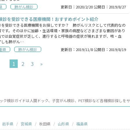
県
肺がん検診
更新日：
2020/2/20
公開日：
2019/8/27
検診を受診できる医療機関！おすすめポイント紹介
診を受診できる医療機関をお探しですか？ 肺がんリスクとして代表的なの
慣です。そのほかに加齢・生活環境・家族の病歴などさまざまな要因があり
階では自覚症状が乏しく、進行すると呼吸器の症状が現れますが、咳・血
ずしも肺がん…
重県
肺がん検診
更新日：
2019/11/8
公開日：
2019/8/19
1
2
3
»
ック検診ガイドは人間ドック、子宮がん検診、PET検診など各種検診探しを
岩手県
宮城県
秋田県
山形県
福島県