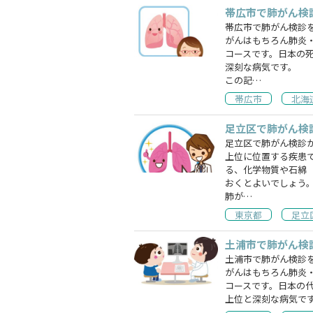
帯広市で肺がん検
帯広市で肺がん検診
がんはもちろん肺炎
コースです。日本の
深刻な病気です。
この記…
帯広市
北海
足立区で肺がん検
足立区で肺がん検診
上位に位置する疾患
る、化学物質や石綿
おくとよいでしょう
肺が…
東京都
足立
土浦市で肺がん検
土浦市で肺がん検診
がんはもちろん肺炎
コースです。日本の
上位と深刻な病気で