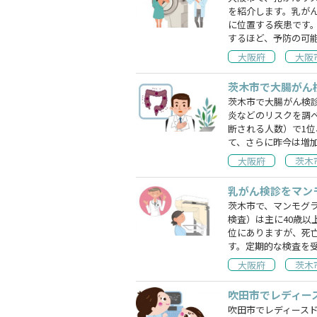
を紹介します。乳が
に位置する疾患です
するほど、予防の可
大阪府
大阪
茨木市で大腸がん
茨木市で大腸がん検
炎などのリスクを調
断される人数）で1位
て、さらに昨今は増
大阪府
茨木
乳がん検診をマン
茨木市で、マンモグ
検査）は主に40歳
位にありますが、死
す。定期的な検査を
大阪府
茨木
吹田市でレディー
吹田市でレディース