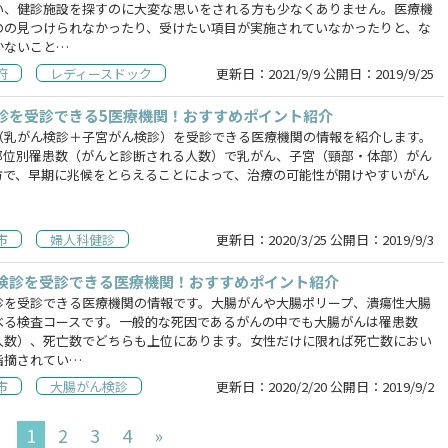
い、健診施設を探すのに大変な思いをされる方も少なくありません。医療機
のの見つけられなかったり、受けたい項目が実施されていなかったりと、な
かないこと…
府
レディースドック
更新日：
2021/9/9
公開日：
2019/9/25
診を受診できる5医療機関！おすすめポイント紹介
（乳がん検診＋子宮がん検診）を受診できる医療機関の情報を紹介します。
部位別罹患数（がんと診断される人数）で乳がん、子宮（頸部・体部）がん
方で、早期に兆候をとらえることによって、治療の可能性が開けやすいがん
市
婦人科健診
更新日：
2020/3/25
公開日：
2019/9/3
検診を受診できる医療機関！おすすめポイント紹介
診を受診できる医療機関の情報です。大腸がんや大腸ポリープ、潰瘍性大腸
べる検査コースです。一般的な死因であるがんの中でも大腸がんは罹患数
人数）、死亡数でどちらも上位にあります。女性だけに限れば死亡数におい
指摘されてい…
市
大腸がん検診
更新日：
2020/2/20
公開日：
2019/9/2
1
2
3
4
»