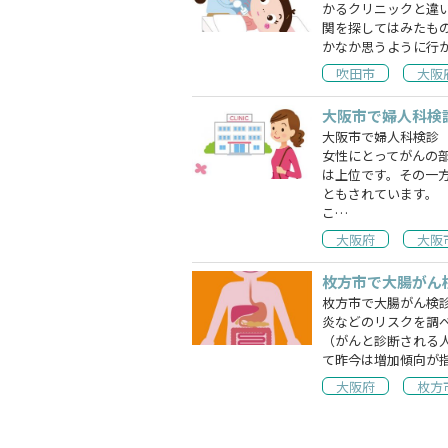
かるクリニックと違
関を探してはみたも
かなか思うように行
吹田市
大阪
大阪市で婦人科検
大阪市で婦人科検診
女性にとってがんの
は上位です。その一
ともされています。
こ…
大阪府
大阪
枚方市で大腸がん
枚方市で大腸がん検
炎などのリスクを調
（がんと診断される
て昨今は増加傾向が
大阪府
枚方