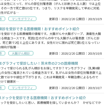
んは女性にとって、がんの部位別罹患数（がんと診断される人数）では上位
。その一方で死亡数は5位です。つまり、リスクを早期発見して早めに対処
能性が広がる…
市
マンモグラフィ
更新日：
2020/2/20
公開日：
2019/10/9
検診を受診できる医療機関！おすすめポイント紹介
診を受診できる医療機関の情報です。大腸がんや大腸ポリープ、潰瘍性大腸
べる検査コースです。死因1位のがんの中でも大腸がんは罹患数（がんと診
、死亡数で2位と上位にあります。女性だけに限れば死亡数1位となってい
加傾向が指摘…
市
大腸がん検診
更新日：
2020/2/20
公開日：
2019/10/8
モグラフィで受診したい！茨木市の2つの医療機関
ラフィで受けられる乳がん検診をお探しですか？マンモグラフィ（乳房X線
以上の女性に推奨されている検査方法です。乳がんは女性の部位別罹患数で上
亡数ではやや順位が下がります。これは早期発見・早期治療によるもので
受けて健康状…
市
マンモグラフィ
更新日：
2020/2/20
公開日：
2019/10/7
スドックを受診できる医療機関！おすすめポイント紹介
ドックを受診したいと思い、医療機関を探していませんか？ かぜなどでか