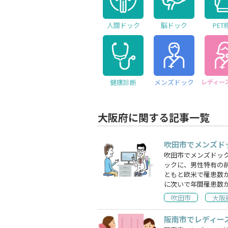
人間ドック
脳ドック
PET
健康診断
メンズドック
レディー
大阪府に関する記事一覧
吹田市でメンズド
吹田市でメンズドッ
ックに、男性特有の
ともと欧米で罹患数
に次いで年間罹患数
吹田市
大阪
阪南市でレディー