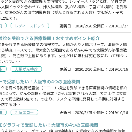
ドックを受診できる医療機関の情報です。レディースドックとは、全身の健
る人間ドックと合わせて、婦人科検診（乳がん検診＋子宮がん検診）を受診
す。女性のがんの部位別罹患数（がんと診断される人数）で乳がん・子宮
は上位です。…
府
レディースドック
更新日：
2020/2/20
公開日：
2019/11/27
検診を受診できる医療機関！おすすめポイント紹介
診を受診できる医療機関の情報です。大腸がんや大腸ポリープ、潰瘍性大腸
べる検査コースです。胃大案的な死因であるがんの中でも大腸がんは罹患数
人数）、死亡数で上位にあります。女性だけに限れば死亡数において昨今は
ています。…
市
大腸がん検診
更新日：
2020/2/20
公開日：
2019/10/16
ーで受診したい！大阪市の4つの医療機関
スクを調べる乳腺超音波（エコー）検査を受診できる医療機関の情報を紹介
性にとって、がんの部位別罹患数（がんと診断される人数）では上位に位置
一方で死亡数は5位です。つまり、リスクを早期に発見して早期に対処する
予防する可…
市
乳腺エコー
更新日：
2020/3/25
公開日：
2019/10/16
モグラフィで受診したい！大阪市の4つの医療機関
スクを調べるマンモグラフィ（乳房X線検査）を受診できる医療機関の情報