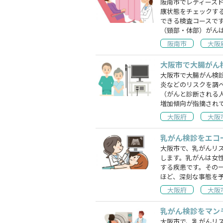
阪南市でレディース
康状態をチェックす
できる検査コースで
（頸部・体部）がん
阪南市
大阪
大阪市で大腸がん
大阪市で大腸がん検
炎などのリスクを調
（がんと診断される
増加傾向が指摘され
大阪府
大阪
乳がん検診をエコ
大阪市で、乳がんリ
します。乳がんは女
する疾患です。その
ほど、深刻な事態を
大阪府
大阪
乳がん検診をマン
大阪市で、乳がんリ