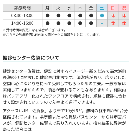
診療時間
月
火
水
木
金
土
日
祝
08:30-13:00
●
●
●
●
●
●
休
休
14:00-16:00
●
●
●
●
●
–
休
休
※受付時間は変更になる場合がございます。
※こちらの診療時間はEPARK人間ドックの情報をもとにしています。
健診センター佐賀について
健診センター佐賀は、健診に対するイメージ一新を試みて高木瀬町
長瀬の地に開設した健診専用施設です。清潔感があり、広々とした
空間は心にゆとりを持って受診してもらうための工夫。一般診療は
実施していませんので、順番が変わることもなありません。施設内
はバリアフリー化されたワンフロアで構成され、順路も健診に合わ
せて設定されていますので効率よく進行できます。
アクセスはJR「佐賀駅」より車で10分ほど。無料の駐車場が50台分
整備されています。県庁前または佐賀駅バスセンターからは市営バ
スが、健診センター佐賀まで乗り入れています。検査結果に異常が
あった場合には