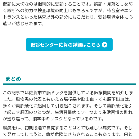
健診に大切なのは継続的に受診することです。誤診・見落としを防
ぐ診断への努力や検査環境の向上はもちろんですが、待合室やエン
トランスといった検査以外の部分にもこだわり、受診環境全体に心
遣いが感じられます。
健診センター佐賀の詳細はこちら
まとめ
この記事では佐賀市で脳ドックを提供している医療機関を紹介しま
した。脳疾患の代表ともいえる脳梗塞や脳出血・くも膜下出血は、
多くが動脈硬化に起因して引き起こされます。そして動脈硬化を引
き起こす原因のひとつが、生活習慣病です。つまり生活習慣の乱れ
が巡り巡って、脳卒中のリスクとなっているのです。
脳疾患は、初期段階で自覚することはとても難しい病気です。そし
て発症してしまうと、命が危険にさらされることもあります。何と