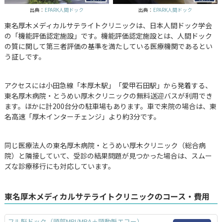
出典：
EPARK人間ドック
出典：
EPARK人間ドック
東名厚木メディカルサテライトクリニックは、日本人間ドック学会
の「機能評価認定施設」です。機能評価認定施設とは、人間ドック
の質に関して第三者評価の基準を満たしている医療機関であるとい
う証しです。
アクセスには小田急線「本厚木駅」「愛甲石田駅」から発着する、
東名厚木病院・とうめい厚木クリニックの無料送迎バスが利用でき
ます。ほかに計200台分の駐車場もあります。車で来院の場合は、東
名高速「厚木インターチェンジ」より約3分です。
同じ医療法人の東名厚木病院・とうめい厚木クリニック（総合病
院）と隣接していて、受診の結果問題が見つかった場合は、スムー
ズな診療移行にも対応しています。
東名厚木メディカルサテライトクリニックのコース・費用
フル脳ドック（頭部MRI/MRA＋頸動脈エコー）