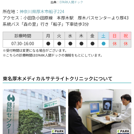
出典：
EPARK人間ドック
所在地：
神奈川県厚木市船子224
アクセス：小田急小田原線 本厚木駅 厚木バスセンターより厚43
系統バス「森の里」行き「船子」下車徒歩3分
診療時間
月
火
水
木
金
土
日
祝
07:30-16:00
●
●
●
●
●
●
休
休
※受付時間は変更になる場合がございます。
※こちらの診療時間はEPARK人間ドックの情報をもとにしています。
東名厚木メディカルサテライトクリニックについて