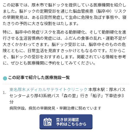
この記事では、厚木市で脳ドックを提供している医療機関を紹介し
ました。脳ドックの定期受診を通じた脳血管疾患（脳卒中）リスク
の早期発見は、ある日突然発症して生命に危険を及ぼす事態や、寝
たきりの予防に大きな役割をはたします。
特に、脳卒中の発症リスクを高める動脈硬化、そして動脈硬化を進
行させる生活習慣病の発症には、ふだんの食事の乱れ・運動不足が
大きくかかわってきます。脳ドック受診とは、脳卒中そのものの危
険とともに、日常生活を見直すきっかけともなるのです。だからこ
そ、脳ドックの受診をおすすめします。掲載されている情報を参考
に、ぜひとも医療機関に予約をしてみてください。
この記事で紹介した医療施設一覧
東名厚木メディカルサテライトクリニック
本厚木駅：厚木バス
センターより厚43系統バス「森の里」行き「船子」下車徒歩3
分
病院併設。病気の早期発見・早期治療に努めています
空き状況確認
予約はこちらから