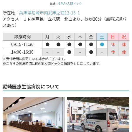
出典：
EPARK人間ドック
所在地：
兵庫県尼崎市南武庫之荘12-16-1
アクセス：ＪＲ神戸線 立花駅 北口より、徒歩20分（無料送迎バ
スあり）
診療時間
月
火
水
木
金
土
日
祝
09:15-11:30
●
●
●
●
●
●
休
休
14:00-16:30
–
–
●
–
●
–
休
休
※受付時間は変更になる場合がございます。
※こちらの診療時間はEPARK人間ドックの情報をもとにしています。
尼崎医療生協病院について