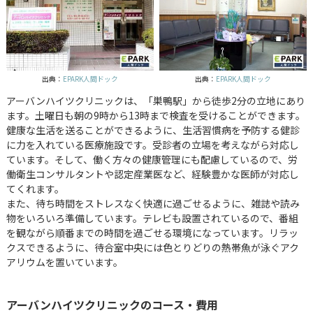
出典：
EPARK人間ドック
出典：
EPARK人間ドック
アーバンハイツクリニックは、「巣鴨駅」から徒歩2分の立地にあり
ます。土曜日も朝の9時から13時まで検査を受けることができます。
健康な生活を送ることができるように、生活習慣病を予防する健診
に力を入れている医療施設です。受診者の立場を考えながら対応し
ています。そして、働く方々の健康管理にも配慮しているので、労
働衛生コンサルタントや認定産業医など、経験豊かな医師が対応し
てくれます。
また、待ち時間をストレスなく快適に過ごせるように、雑誌や読み
物をいろいろ準備しています。テレビも設置されているので、番組
を観ながら順番までの時間を過ごせる環境になっています。リラッ
クスできるように、待合室中央には色とりどりの熱帯魚が泳ぐアク
アリウムを置いています。
アーバンハイツクリニックのコース・費用