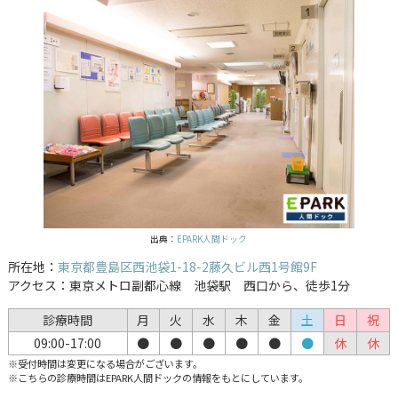
出典：
EPARK人間ドック
所在地：
東京都豊島区西池袋1-18-2藤久ビル西1号館9F
アクセス：東京メトロ副都心線 池袋駅 西口から、徒歩1分
診療時間
月
火
水
木
金
土
日
祝
09:00-17:00
●
●
●
●
●
●
休
休
※受付時間は変更になる場合がございます。
※こちらの診療時間はEPARK人間ドックの情報をもとにしています。