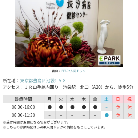
出典：
EPARK人間ドック
所在地：
東京都豊島区池袋1-5-8
アクセス：ＪＲ山手線内回り 池袋駅 北口（A20）から、徒歩5分
診療時間
月
火
水
木
金
土
日
祝
08:30-16:00
●
●
●
●
●
–
休
休
08:30-11:30
–
–
–
–
–
●
休
休
※受付時間は変更になる場合がございます。
※こちらの診療時間はEPARK人間ドックの情報をもとにしています。