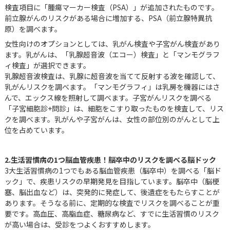
検査項目に「腫瘍マーカー検査（PSA）」が追加されたものです。
前立腺がんのリスクがある場合に増加する、PSA（前立腺特異抗
原）を調べます。
女性向けのオプションとしては、乳がん検査や子宮がん検査があり
ます。乳がんは、「乳腺超音波（エコー）検査」と「マンモグラフ
ィ検査」が選択できます。
乳腺超音波検査は、乳腺に超音波を当てて反射する波を確認して、
乳がんリスクを調べます。「マンモグラフィ」は乳房を機器にはさ
んで、エックス線を照射して調べます。子宮がんリスクを調べる
「子宮細胞診+問診」は、細胞をこすり取ったものを検査して、リス
クを調べます。乳がんや子宮がんは、女性の部位別のがんとして上
位を占めています。
2.生活習慣病の1つ脳血管疾患！脳卒中のリスクを調べる脳ドック
3大生活習慣病の1つでもある脳血管疾患（脳卒中）を調べる「脳ド
ック」で、疾患リスクの早期発見を目指しています。脳卒中（脳梗
塞、脳出血など）は、突発的に発症して、後遺症をもたらすことが
あります。そうなる前に、定期的な検査でリスクを調べることが重
要です。高血圧、高脂血症、糖尿病など、すでに生活習慣のリスク
が高い場合は、受診をつよくおすすめします。