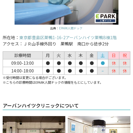
出典：
EPARK人間ドック
所在地：
東京都豊島区巣鴨1-16-2アーバンハイツ巣鴨B棟1階
アクセス：ＪＲ山手線外回り 巣鴨駅 南口から徒歩2分
診療時間
月
火
水
木
金
土
日
祝
09:00-13:00
●
●
●
●
●
●
休
休
14:00-18:00
●
●
●
●
●
–
休
休
※受付時間は変更になる場合がございます。
※こちらの診療時間はEPARK人間ドックの情報をもとにしています。
アーバンハイツクリニックについて