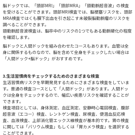
脳ドックでは、「頭部MRI」「頭部MRA」「頸動脈超音波」の検査
を受けることができます。頭部MRI検査では、脳梗塞リスクを、頭部
MRA検査ではくも膜下出血を引き起こす未破裂脳動脈瘤のリスクを
調べることができます。
頸動脈超音波検査は、脳卒中のリスクの1つでもある動脈硬化の程度
を確認します。
脳ドックと人間ドックを組み合わせたコースもあります。血管は全
身に関係するものなので、脳を含めて全身をチェックしたい場合は
「人間ドック+脳ドック」がおすすめです。
3.生活習慣病をチェックするためのさまざまな検査
生活習慣病リスクを早期発見するためにさまざまな検査をしていま
す。普通の検査コースとして「人間ドック」があります。人間ドッ
クは全身をチェックするので、幅広い疾患リスクを確認することが
できます。
検査項目としては、身体測定、血圧測定、安静時心電図検査、腹部
超音波（エコー）検査、レントゲン検査、尿検査、便潜血反応検
査、血液検査、上部消化管エックス線検査が基本的です。胃の検査
に関しては「バリウム検査」もしくは「胃カメラ検査」を選択する
ことができます。