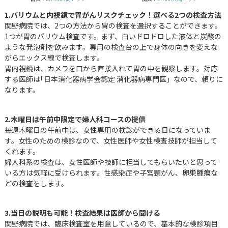
1.バリウムと内視鏡で胃がんリスクチェック！選べる2つの検査方法
関野病院では、2つの方法から胃の検査を選択することができます。
1つが胃のバリウム検査です。まず、白いドロドロした液体と炭酸の
ような発泡剤を飲みます。専用の検査台の上で身体の向きを変えな
がらエックス線で検査します。
胃内視鏡は、カメラを口から直接入れて胃の中を観察します。対応
する医師は｢日本消化器病学会認定 消化器病専門医」なので、頼りに
なります。
2.木曜日は午前中限定で婦人科コースの提供
毎週木曜日の午前中は、女性専用の検診ができる日になっていま
す。女性のための検診なので、女性医師や女性検査技師が担当して
くれます。
婦人科系の検査は、女性医師や技師に担当してもらいたいと思って
いる方は気軽に受けられます。性感染症や子宮頸がん、卵巣腫瘍な
どの検査をします。
3.当日の説明も可能！検査結果は医師から聞ける
関野病院では、臨床検査室を用意しているので、基本的な検診項目