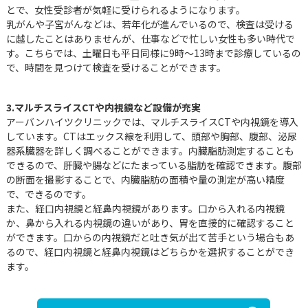
とで、女性受診者が気軽に受けられるようになります。
乳がんや子宮がんなどは、若年化が進んでいるので、検査は受ける
に越したことはありませんが、仕事などで忙しい女性も多い時代で
す。こちらでは、土曜日も平日同様に9時～13時まで診療しているの
で、時間を見つけて検査を受けることができます。
3.マルチスライスCTや内視鏡など設備が充実
アーバンハイツクリニックでは、マルチスライスCTや内視鏡を導入
しています。CTはエックス線を利用して、頭部や胸部、腹部、泌尿
器系臓器を詳しく調べることができます。内臓脂肪測定することも
できるので、肝臓や腸などにたまっている脂肪を確認できます。腹部
の断面を撮影することで、内臓脂肪の面積や量の測定が高い精度
で、できるのです。
また、経口内視鏡と経鼻内視鏡があります。口から入れる内視鏡
か、鼻から入れる内視鏡の違いがあり、胃を直接的に確認すること
ができます。口からの内視鏡だと吐き気が出て苦手という場合もあ
るので、経口内視鏡と経鼻内視鏡はどちらかを選択することができ
ます。