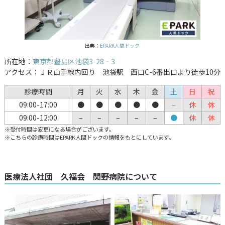
出典：
EPARK人間ドック
所在地：
東京都豊島区池袋3-28‐3
アクセス：ＪＲ山手線内回り 池袋駅 西口C-6番出口より徒歩10分
診療時間
月
火
水
木
金
土
日
祝
09:00-17:00
●
●
●
●
●
–
休
休
09:00-12:00
–
–
–
–
–
●
休
休
※受付時間は変更になる場合がございます。
※こちらの診療時間はEPARK人間ドックの情報をもとにしています。
医療法人社団 久福会 関野病院について