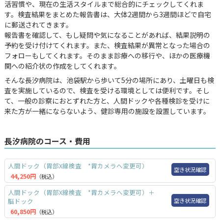
活習慣や、現在の生活スタイルまで総合的にチェックしてくれま
す。検査結果をまとめた報告書は、大体2週間から3週間ほどで自宅
に郵送されてきます。
報告書を確認して、もし疑問や気になることがあれば、結果説明の
予約を受け付けてくれます。また、検査結果が異常となった場合の
フォローもしてくれます。そのまま診療への移行や、ほかの医療機
関への紹介状の作成をしてくれます。
そんな長汐病院は、池袋駅から歩いて5分の場所にあり、土曜日も検
査を実施しているので、検査を受ける環境としては便利です。そし
て、一般の診察におとずれた方と、人間ドックや各種検診を受けに
来た方が一緒にならないよう、健診専用の施設を設置しています。
長汐病院のコース・費用
人間ドック（胃部X線検査 *胃カメラへ変更可）
空き状況確認
44,250円
（税込）
人間ドック（胃部X線検査 *胃カメラへ変更可）＋
空き状況確認
脳ドック
60,850円
（税込）