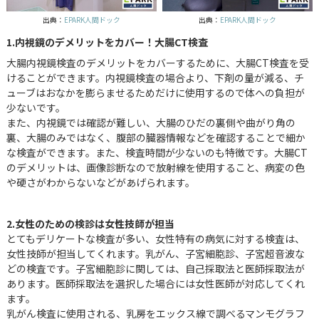
出典：
EPARK人間ドック
出典：
EPARK人間ドック
1.内視鏡のデメリットをカバー！大腸CT検査
大腸内視鏡検査のデメリットをカバーするために、大腸CT検査を受
けることができます。内視鏡検査の場合より、下剤の量が減る、チ
ューブはおなかを膨らませるためだけに使用するので体への負担が
少ないです。
また、内視鏡では確認が難しい、大腸のひだの裏側や曲がり角の
裏、大腸のみではなく、腹部の臓器情報などを確認することで細か
な検査ができます。また、検査時間が少ないのも特徴です。大腸CT
のデメリットは、画像診断なので放射線を使用すること、病変の色
や硬さがわからないなどがあげられます。
2.女性のための検診は女性技師が担当
とてもデリケートな検査が多い、女性特有の病気に対する検査は、
女性技師が担当してくれます。乳がん、子宮細胞診、子宮超音波な
どの検査です。子宮細胞診に関しては、自己採取法と医師採取法が
あります。医師採取法を選択した場合には女性医師が対応してくれ
ます。
乳がん検査に使用される、乳房をエックス線で調べるマンモグラフ