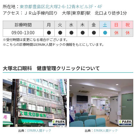
所在地：
東京都豊島区北大塚2-6-12青木ビル3F・4F
アクセス：ＪＲ山手線内回り 大塚(東京都)駅 北口より徒歩1分
診療時間
月
火
水
木
金
土
日
祝
09:00-13:00
●
●
●
●
●
●
休
休
※受付時間は変更になる場合がございます。
※こちらの診療時間はEPARK人間ドックの情報をもとにしています。
大塚北口眼科 健康管理クリニックについて
出典：
EPARK人間ドック
出典：
EPARK人間ドック