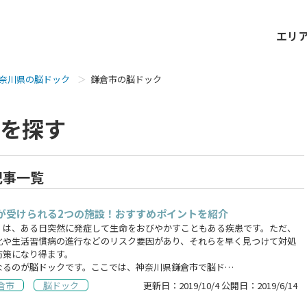
エリ
奈川県の脳ドック
鎌倉市の脳ドック
を探す
記事一覧
が受けられる2つの施設！おすすめポイントを紹介
）は、ある日突然に発症して生命をおびやかすこともある疾患です。ただ、
化や生活習慣病の進行などのリスク要因があり、それらを早く見つけて対処
防策になり得ます。
なるのが脳ドックです。ここでは、神奈川県鎌倉市で脳ド…
倉市
脳ドック
更新日：
2019/10/4
公開日：
2019/6/14