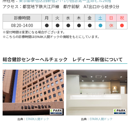
所在地：
東京都新宿区西新宿2-7-1小田急第一生命ビル26階
アクセス：都営地下鉄大江戸線 都庁前駅 A7出口から徒歩1分
診療時間
月
火
水
木
金
土
日
祝
08:20-14:00
●
●
●
●
●
●
休
●
※受付時間は変更になる場合がございます。
※こちらの診療時間はEPARK人間ドックの情報をもとにしています。
総合健診センターヘルチェック レディース新宿について
出典：
EPARK人間ドック
出典：
EPARK人間ドック