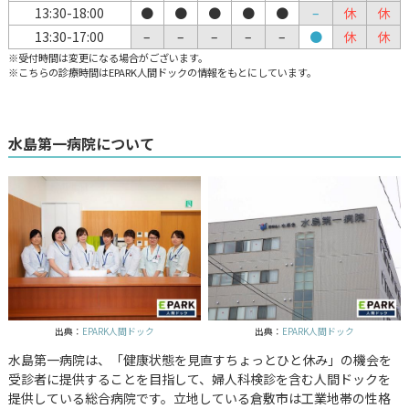
13:30-18:00
●
●
●
●
●
–
休
休
13:30-17:00
–
–
–
–
–
●
休
休
※受付時間は変更になる場合がございます。
※こちらの診療時間はEPARK人間ドックの情報をもとにしています。
水島第一病院について
出典：
EPARK人間ドック
出典：
EPARK人間ドック
水島第一病院は、「健康状態を見直すちょっとひと休み」の機会を
受診者に提供することを目指して、婦人科検診を含む人間ドックを
提供している総合病院です。立地している倉敷市は工業地帯の性格