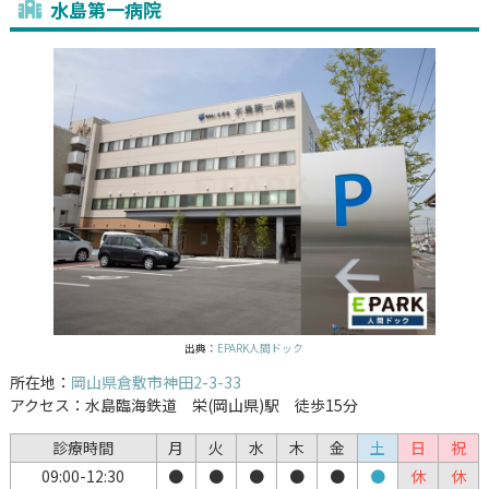
水島第一病院
出典：
EPARK人間ドック
所在地：
岡山県倉敷市神田2-3-33
アクセス：水島臨海鉄道 栄(岡山県)駅 徒歩15分
診療時間
月
火
水
木
金
土
日
祝
09:00-12:30
●
●
●
●
●
●
休
休