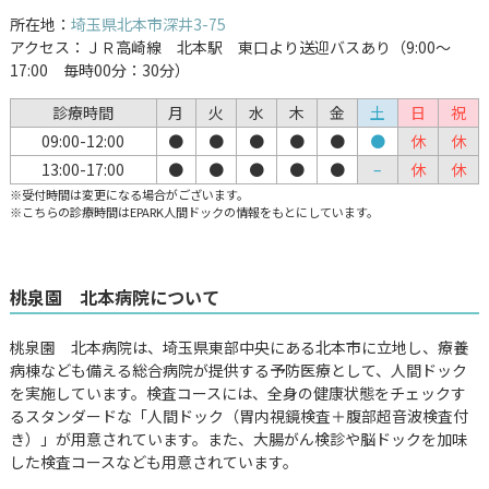
所在地：
埼玉県北本市深井3-75
アクセス：ＪＲ高崎線 北本駅 東口より送迎バスあり（9:00～
17:00 毎時00分：30分）
診療時間
月
火
水
木
金
土
日
祝
09:00-12:00
●
●
●
●
●
●
休
休
13:00-17:00
●
●
●
●
●
–
休
休
※受付時間は変更になる場合がございます。
※こちらの診療時間はEPARK人間ドックの情報をもとにしています。
桃泉園 北本病院について
桃泉園 北本病院は、埼玉県東部中央にある北本市に立地し、療養
病棟なども備える総合病院が提供する予防医療として、人間ドック
を実施しています。検査コースには、全身の健康状態をチェックす
るスタンダードな「人間ドック（胃内視鏡検査＋腹部超音波検査付
き）」が用意されています。また、大腸がん検診や脳ドックを加味
した検査コースなども用意されています。