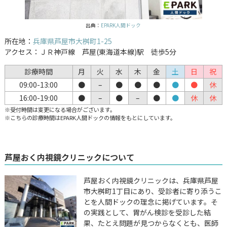
出典：
EPARK人間ドック
所在地：
兵庫県芦屋市大桝町1-25
アクセス：ＪＲ神戸線 芦屋(東海道本線)駅 徒歩5分
診療時間
月
火
水
木
金
土
日
祝
09:00-13:00
●
–
●
●
●
●
●
休
16:00-19:00
●
–
●
–
●
●
休
休
※受付時間は変更になる場合がございます。
※こちらの診療時間はEPARK人間ドックの情報をもとにしています。
芦屋おく内視鏡クリニックについて
芦屋おく内視鏡クリニックは、兵庫県芦屋
市大桝町1丁目にあり、受診者に寄り添うこ
とを人間ドックの理念に掲げています。そ
の実践として、胃がん検診を受診した結
果、たとえ問題が見つからなくとも、医師