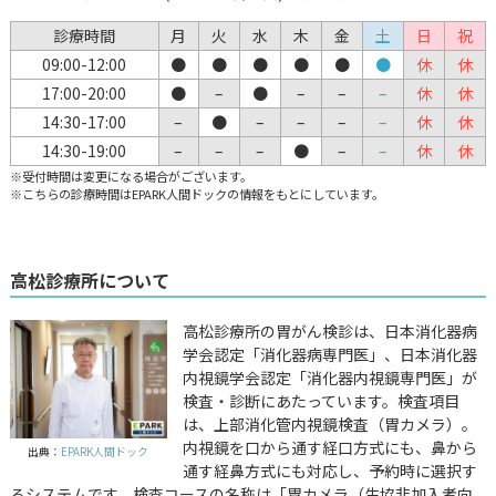
診療時間
月
火
水
木
金
土
日
祝
09:00-12:00
●
●
●
●
●
●
休
休
17:00-20:00
●
–
●
–
–
–
休
休
14:30-17:00
–
●
–
–
–
–
休
休
14:30-19:00
–
–
–
●
–
–
休
休
※受付時間は変更になる場合がございます。
※こちらの診療時間はEPARK人間ドックの情報をもとにしています。
高松診療所について
高松診療所の胃がん検診は、日本消化器病
学会認定「消化器病専門医」、日本消化器
内視鏡学会認定「消化器内視鏡専門医」が
検査・診断にあたっています。検査項目
は、上部消化管内視鏡検査（胃カメラ）。
内視鏡を口から通す経口方式にも、鼻から
出典：
EPARK人間ドック
通す経鼻方式にも対応し、予約時に選択す
るシステムです。検査コースの名称は「胃カメラ（生協非加入者向