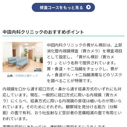
検査コースをもっと見る
中田内科クリニックのおすすめポイント
中田内科クリニックの胃がん検診は、上部
消化管内視鏡検査（胃カメラ）を検査項目
として設定し、「胃がん検診（胃カメ
ラ）」という名称で提供されています。
胃・食道・十二指腸をチェックし、胃が
ん・食道がん・十二指腸潰瘍などのリスク
出典：
EPARK人間ドック
を調べることが特徴です。
内視鏡を口から通す経口方式・鼻から通す経鼻方式のいずれにも対
応しています。現在、一般的に経口方式に用いる内視鏡（胃カメ
ラ）にくらべ、経鼻方式に用いる内視鏡の直径は細いものが用いら
れています。そのためにそれぞれ、観察域を見分ける能力（分解
能）の面で有利、おう吐反射など受診者の苦痛軽減の面で有用とい
われています。
実際の受診にあたっては、予約時に選択するシステムです。