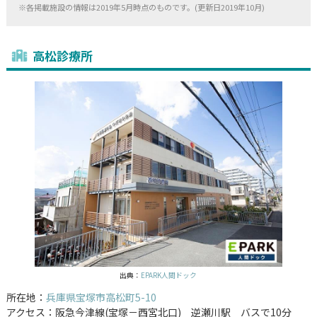
※各掲載施設の情報は2019年5月時点のものです。(更新日2019年10月)
高松診療所
出典：
EPARK人間ドック
所在地：
兵庫県宝塚市高松町5-10
アクセス：阪急今津線(宝塚－西宮北口) 逆瀬川駅 バスで10分