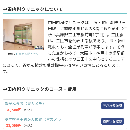
中田内科クリニックについて
中田内科クリニックは、JR・神戸電鉄「三
田駅」に直結するビルの3階にあります（住
所は兵庫県三田市駅前町1丁目）。三田駅
は、三田市を代表する駅であり、JR・神戸
電鉄ともに全営業列車が停車します。そう
した点からみて、大阪市・神戸市の衛星都
出典：
EPARK人間ドック
市の性格を持つ三田市を中心とするエリア
にあって、胃がん検診の受診機会を得やすい環境にあるといえま
す。
中田内科クリニックのコース・費用
胃がん検診（胃カメラ）
空き状況確認
20,500円
（税込）
基本検査＋胃がん検診（胃カメラ）
空き状況確認
31,000円
（税込）