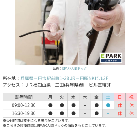
出典：
EPARK人間ドック
所在地：
兵庫県三田市駅前町1-38 JR三田駅NKビル3F
アクセス：ＪＲ福知山線 三田(兵庫県)駅 ビル直結3F
診療時間
月
火
水
木
金
土
日
祝
09:00-12:30
●
●
●
–
●
●
休
休
16:30-19:30
●
●
●
–
●
–
休
休
※受付時間は変更になる場合がございます。
※こちらの診療時間はEPARK人間ドックの情報をもとにしています。