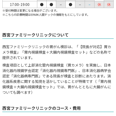
17:00-19:00
●
●
–
●
–
–
休
休
※受付時間は変更になる場合がございます。
※こちらの診療時間はEPARK人間ドックの情報をもとにしています。
西宮ファミリークリニックについて
西宮ファミリークリニックの胃がん検診は、「【院長が対応】胃カ
メラ検査」「胃内視鏡検査＋大腸内視鏡検査セット」などの名称で
提供されています。
検査項目として上部消化管内視鏡検査（胃カメラ）を実施し、日本
消化器内視鏡学会認定「消化器内視鏡専門医」、日本消化器病学会
認定「消化器病専門医」である院長が検査と診断にあたります。消
化器系疾患に関する知見を活かしていることが特徴です（「胃内視
鏡検査＋大腸内視鏡検査セット」では、胃がんとともに大腸がんに
ついても調べます）
西宮ファミリークリニックのコース・費用