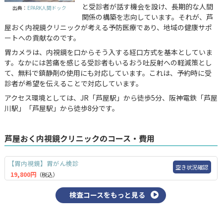
と受診者が話す機会を設け、長期的な人間
出典：
EPARK人間ドック
関係の構築を志向しています。それが、芦
屋おく内視鏡クリニックが考える予防医療であり、地域の健康サポ
ートへの貢献なのです。
胃カメラは、内視鏡を口からそう入する経口方式を基本としていま
す。なかには苦痛を感じる受診者もいるおう吐反射への軽減策とし
て、無料で鎮静剤の使用にも対応しています。これは、予約時に受
診者が希望を伝えることで対応しています。
アクセス環境としては、JR「芦屋駅」から徒歩5分、阪神電鉄「芦屋
川駅」「芦屋駅」から徒歩8分です。
芦屋おく内視鏡クリニックのコース・費用
【胃内視鏡】胃がん検診
空き状況確認
19,800円
（税込）
検査コースをもっと見る