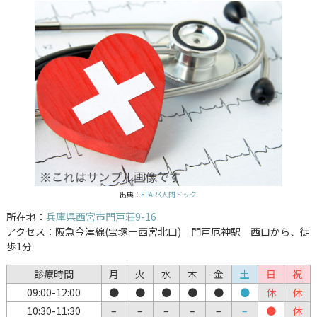
出典：
EPARK人間ドック
所在地：
兵庫県西宮市門戸荘9-16
アクセス：阪急今津線(宝塚－西宮北口) 門戸厄神駅 西口から、徒
歩1分
診療時間
月
火
水
木
金
土
日
祝
09:00-12:00
●
●
●
●
●
●
休
休
10:30-11:30
–
–
–
–
–
–
●
休