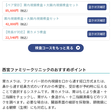
【ペア受診】胃内視鏡検査＋大腸内視鏡検査セット
空き状況確認
85,600円
（税込）
胃内視鏡検査＋大腸内視鏡検査セット
空き状況確認
42,800円
（税込）
【院長が対応】胃カメラ検査
空き状況確認
22,540円
（税込）
検査コースをもっと見る
西宮ファミリークリニックのおすすめポイント
胃カメラは、ファイバー状の内視鏡を口から通す経口方式または、
鼻から通す経鼻方式のいずれかの希望を、受診者が予約時に伝える
ことで選択するシステムです。胃カメラは、胃はもとより食道・十
二指腸をチェックし、胃がん・食道がん・十二指腸潰瘍などのリス
クを調べます。必要な場合は、臓器表面の細部を採取後、顕微鏡に
よる観察（生検）にも対応します。