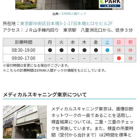
出典：
EPARK人間ドック
所在地：
東京都中央区日本橋3-1-17日本橋ヒロセビル2F
アクセス：ＪＲ山手線内回り 東京駅 八重洲北口から、徒歩３分
診療時間
月
火
水
木
金
土
日
祝
08:30-19:00
●
●
●
●
●
●
休
休
09:00-17:00
–
–
–
–
–
–
●
休
※受付時間は変更になる場合がございます。
※こちらの診療時間はEPARK人間ドックの情報をもとにしています。
メディカルスキャニング東京について
メディカルスキャニング東京は、画像診断
ネットワークの一員であることを活用し、
検査結果については、二重・三重のチェッ
クを実施しています。また、検査の所要時
間（受付から会計まで）は2時間を標準と