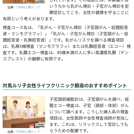
いうちから乳がん検診・子宮がん検診を定
出典：
EPARK人間ドック
期受診してこそ、女性の健康を守ることに
有用という考えがあります。
検査コース名は、「乳がん・子宮がん検診（子宮頸がん・経膣超音
波・マンモグラフィ）」「乳がん・子宮がん検診（子宮頸がん・経
膣超音波・乳房超音波）」です。乳がんリスクを調べる検査項目
は、乳房X線検査（マンモグラフィ）または乳腺超音波（エコー）検
査です。乳腺エコー検査は、40歳未満の人に多い高濃度乳腺（デン
スブレスト）の観察に有用です。
対馬ルリ子女性ライフクリニック銀座のおすすめポイント
子宮頸部細胞診は、子宮頸がんを調べ、経
腟エコー検査は、子宮（頸部・体部）がん
について調べます。こうした婦人系の検査
項目は、女性医師や女性検査技師が担当し
ます。これは、リラックスして受診しても
らうための配慮です。
出典：
EPARK人間ドック