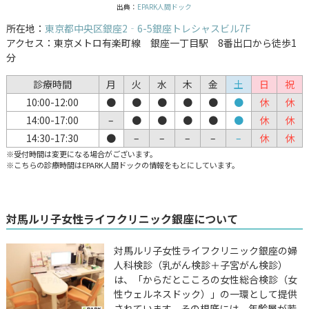
出典：
EPARK人間ドック
所在地：
東京都中央区銀座2‐6-5銀座トレシャスビル7F
アクセス：東京メトロ有楽町線 銀座一丁目駅 8番出口から徒歩1
分
診療時間
月
火
水
木
金
土
日
祝
10:00-12:00
●
●
●
●
●
●
休
休
14:00-17:00
–
●
●
●
●
●
休
休
14:30-17:30
●
–
–
–
–
–
休
休
※受付時間は変更になる場合がございます。
※こちらの診療時間はEPARK人間ドックの情報をもとにしています。
対馬ルリ子女性ライフクリニック銀座について
対馬ルリ子女性ライフクリニック銀座の婦
人科検診（乳がん検診＋子宮がん検診）
は、「からだとこころの女性総合検診（女
性ウェルネスドック）」の一環として提供
されています。その根底には、年齢層が若