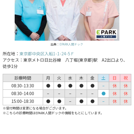
出典：
EPARK人間ドック
所在地：
東京都中央区入船1-1-24-5Ｆ
アクセス：東京メトロ日比谷線 八丁堀(東京都)駅 A2出口より、
徒歩1分
診療時間
月
火
水
木
金
土
日
祝
08:30-13:30
●
●
●
●
●
–
休
休
08:30-14:00
–
–
–
–
–
●
休
休
15:00-18:30
●
●
–
●
●
–
休
休
※受付時間は変更になる場合がございます。
※こちらの診療時間はEPARK人間ドックの情報をもとにしています。