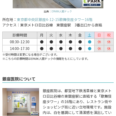
出典：
EPARK人間ドック
所在地：
東京都中央区銀座4-12-15歌舞伎座タワー16階
アクセス：東京メトロ日比谷線 東銀座駅 3番出口から直結
診療時間
月
火
水
木
金
土
日
祝
08:30-12:30
●
●
●
●
●
●
休
休
14:00-17:30
●
●
●
●
●
●
休
休
※受付時間は変更になる場合がございます。
※こちらの診療時間はEPARK人間ドックの情報をもとにしています。
銀座医院について
銀座医院は、都営地下鉄浅草線と東京メト
ロ日比谷線の東銀座駅に直結する「歌舞伎
座タワー」の16階にあり、レストラン街や
ショッピング街に近い立地環境です。施設
内は、白を基調にして清潔感を演出してい