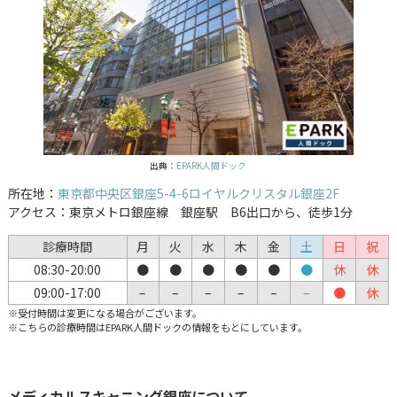
出典：
EPARK人間ドック
所在地：
東京都中央区銀座5-4-6ロイヤルクリスタル銀座2F
アクセス：東京メトロ銀座線 銀座駅 B6出口から、徒歩1分
診療時間
月
火
水
木
金
土
日
祝
08:30-20:00
●
●
●
●
●
●
休
休
09:00-17:00
–
–
–
–
–
–
●
休
※受付時間は変更になる場合がございます。
※こちらの診療時間はEPARK人間ドックの情報をもとにしています。
メディカルスキャニング銀座について