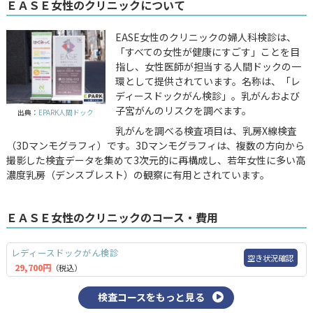
ＥＡＳＥ女性のクリニックについて
EASE女性のクリニックの婦人科検診は、
「すべての女性が健康にすごす」ことを目
指し、女性医師が担当する人間ドックの一
環として提供されています。名称は、「レ
ディースドックがん検診」。乳がんおよび
子宮がんのリスクを調べます。
出典：
EPARK人間ドック
乳がんを調べる検査項目は、乳房X線検査
（3Dマンモグラフィ）です。3Dマンモグラフィは、複数の方向から
撮影した検査データを集めて3次元的に再構成し、若年女性に多い高
濃度乳房（デンスブレスト）の観察に有用とされています。
ＥＡＳＥ女性のクリニックのコース・費用
レディースドックがん検診
空き状況確認
29,700円
（税込）
検査コースをもっと見る