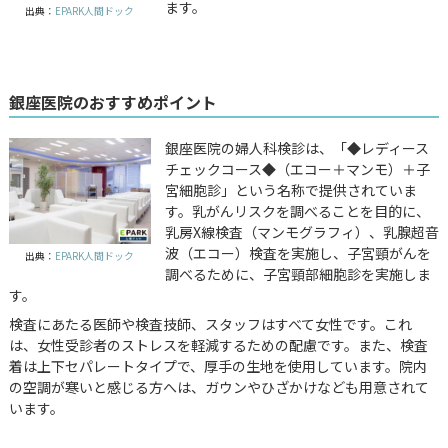
ます。
出典：
EPARK人間ドック
銀座医院のおすすめポイント
銀座医院の婦人科検診は、「◆レディース
チェックコース◆（エコー＋マンモ）＋子
宮細胞診」という名称で提供されていま
す。乳がんリスクを調べることを目的に、
乳房X線検査（マンモグラフィ）、乳腺超音
波（エコー）検査を実施し、子宮頸がんを
出典：
EPARK人間ドック
調べるために、子宮頸部細胞診を実施しま
す。
検査にあたる医師や検査技師、スタッフはすべて女性です。これ
は、女性受診者のストレスを軽減するための配慮です。また、検査
着は上下セパレートタイプで、厚手の生地を使用しています。院内
の空調が寒いと感じる方へは、ガウンやひざかけなども用意されて
います。